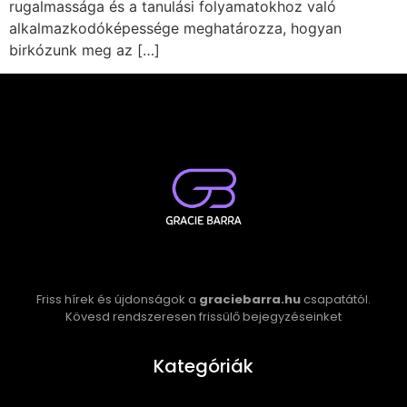
rugalmassága és a tanulási folyamatokhoz való
alkalmazkodóképessége meghatározza, hogyan
birkózunk meg az […]
Friss hírek és újdonságok a
graciebarra.hu
csapatától.
Kövesd rendszeresen frissülő bejegyzéseinket
Kategóriák