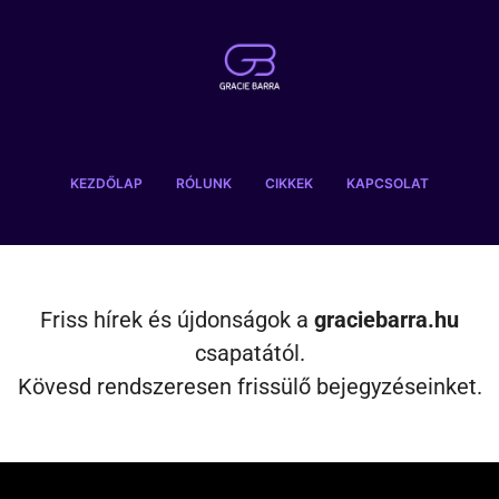
KEZDŐLAP
RÓLUNK
CIKKEK
KAPCSOLAT
Friss hírek és újdonságok a
graciebarra.hu
csapatától.
Kövesd rendszeresen frissülő bejegyzéseinket.