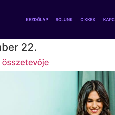
KEZDŐLAP
RÓLUNK
CIKKEK
KAPC
ber 22.
tt összetevője