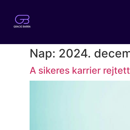
Nap:
2024. decem
A sikeres karrier rejte