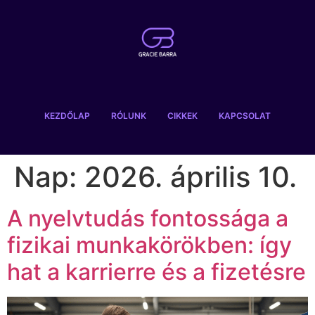
KEZDŐLAP
RÓLUNK
CIKKEK
KAPCSOLAT
Nap:
2026. április 10.
A nyelvtudás fontossága a
fizikai munkakörökben: így
hat a karrierre és a fizetésre