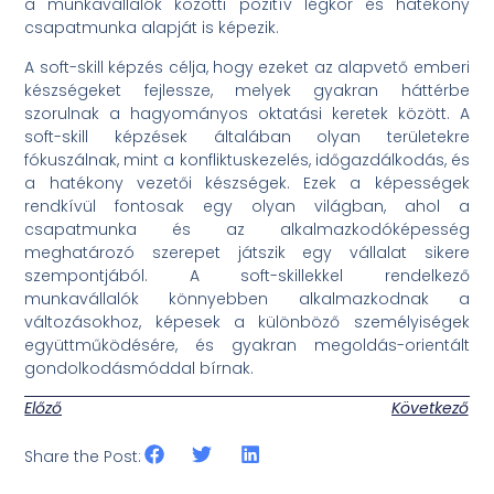
a munkavállalók közötti pozitív légkör és hatékony
csapatmunka alapját is képezik.
A soft-skill képzés célja, hogy ezeket az alapvető emberi
készségeket fejlessze, melyek gyakran háttérbe
szorulnak a hagyományos oktatási keretek között. A
soft-skill képzések általában olyan területekre
fókuszálnak, mint a konfliktuskezelés, időgazdálkodás, és
a hatékony vezetői készségek. Ezek a képességek
rendkívül fontosak egy olyan világban, ahol a
csapatmunka és az alkalmazkodóképesség
meghatározó szerepet játszik egy vállalat sikere
szempontjából. A soft-skillekkel rendelkező
munkavállalók könnyebben alkalmazkodnak a
változásokhoz, képesek a különböző személyiségek
együttműködésére, és gyakran megoldás-orientált
gondolkodásmóddal bírnak.
Előző
Következő
Share the Post: