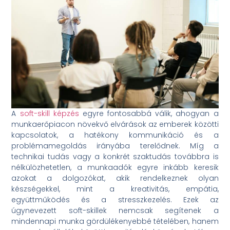
A
soft-skill képzés
egyre fontosabbá válik, ahogyan a
munkaerőpiacon növekvő elvárások az emberek közötti
kapcsolatok, a hatékony kommunikáció és a
problémamegoldás irányába terelődnek. Míg a
technikai tudás vagy a konkrét szaktudás továbbra is
nélkülözhetetlen, a munkaadók egyre inkább keresik
azokat a dolgozókat, akik rendelkeznek olyan
készségekkel, mint a kreativitás, empátia,
együttműködés és a stresszkezelés. Ezek az
úgynevezett soft-skillek nemcsak segítenek a
mindennapi munka gördülékenyebbé tételében, hanem