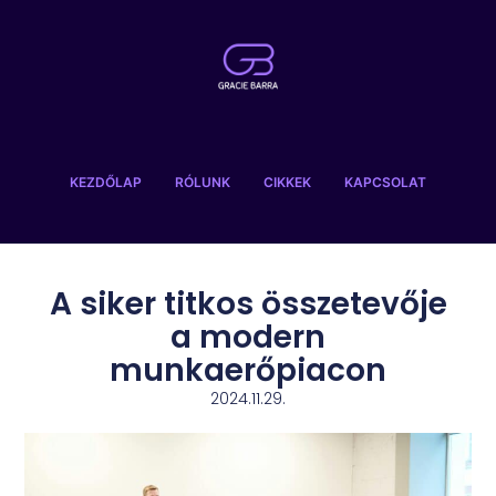
KEZDŐLAP
RÓLUNK
CIKKEK
KAPCSOLAT
A siker titkos összetevője
a modern
munkaerőpiacon
2024.11.29.