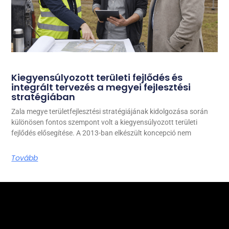
Kiegyensúlyozott területi fejlődés és
integrált tervezés a megyei fejlesztési
stratégiában
Zala megye területfejlesztési stratégiájának kidolgozása során
különösen fontos szempont volt a kiegyensúlyozott területi
fejlődés elősegítése. A 2013-ban elkészült koncepció nem
Tovább