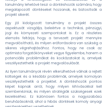
tanulmány lehetővé teszi a döntéshozók számára, hogy
megalapozott döntéseket hozzanak, és biztosítsák a
projekt sikerét.
Egy jól kidolgozott tanulmány a projekt összes
aspektusát vizsgálja, beleértve a technikai, pénzügyi,
jogi és környezeti szempontokat is. Ez a részletes
elemzés feltárja, hogy a tervezett projekt mennyire
megvalósítható, és milyen erőforrásokra van szükség a
sikeres végrehajtásához. Fontos, hogy ne csak az
optimista forgatókönyveket vegye figyelembe, hanem a
potenciális problémákat és kockázatokat is, amelyek
veszélyeztethetik a projekt megvalósulását.
Az ilyen tanulmányok révén elkerülhetővé válnak a rejtett
költségek és a későbbi problémák, amelyek komolyan
veszélyeztethetik a projektet. A döntéshozók pontos
képet kapnak arról, hogy milyen kihívásokkal kell
szembenézniük, és milyen stratégiák szükségesek ezek
kezeléséhez. Ez különösen fontos a nagyszabású
beruházásoknál, ahol a hibás döntések komoly anyagi
veszteségekhez vezethetnek.