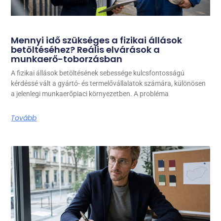
Mennyi idő szükséges a fizikai állások
betöltéséhez? Reális elvárások a
munkaerő-toborzásban
A fizikai állások betöltésének sebessége kulcsfontosságú
kérdéssé vált a gyártó- és termelővállalatok számára, különösen
a jelenlegi munkaerőpiaci környezetben. A probléma
Tovább