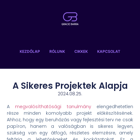
KEZDŐLAP
RÓLUNK
CIKKEK
KAPCSOLAT
A Sikeres Projektek Alapja
2024.08.25.
A
megvalósíthatósági tanulmány
elengedhetetlen
része minden komolyabb projekt előkészítésének.
Ahhoz, hogy egy beruházás vagy fejlesztési terv ne csak
papíron, hanem a valóságban is sikeres legyen,
szükség van egy átfogó, részletes elemzésre, amely
feltárja a lehetőségeket és kockázatokat. Ez a