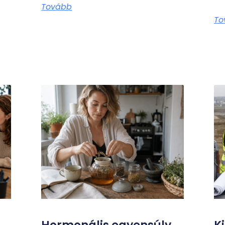
Tovább
To