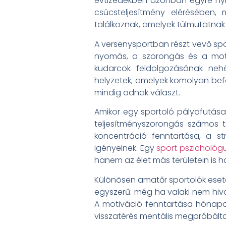
évtizedekben azonban egyre nyi
csúcsteljesítmény elérésében,
találkoznak, amelyek túlmutatnak 
A versenysportban részt vevő spo
nyomás, a szorongás és a motiv
kudarcok feldolgozásának neh
helyzetek, amelyek komolyan be
mindig adnak választ.
Amikor egy sportoló pályafutás
teljesítményszorongás számos t
koncentráció fenntartása, a st
igényelnek. Egy
sport pszichológ
hanem az élet más területein is
Különösen amatőr sportolók eseté
egyszerű: még ha valaki nem hiva
A motiváció fenntartása hónapok
visszatérés mentális megpróbálta