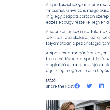
A sportpszichológiai munka sor
nincsenek univerzális megoldások 
míg egy csapatsportban szereplő 
edzés éppúgy része kell legyen a f
A sportkarrier lezárása talán az
identitás átalakulása, az új c
folyamatban a pszichológiai tá
A sport és a magánélet egyensúl
teljes mértékben a sport köré s
megtalálása mind hozzájárulnak a
egészség megőrzése és a kiégés 
Előző
Share the Post: