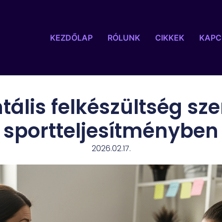
KEZDŐLAP
RÓLUNK
CIKKEK
KAPC
ális felkészültség sz
sportteljesítményben
2026.02.17.