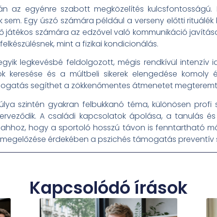
án az egyénre szabott megközelítés kulcsfontosságú. 
sem. Egy úszó számára például a verseny előtti rituálék 
játékos számára az edzővel való kommunikáció javítása j
elkészülésnek, mint a fizikai kondicionálás.
 egyik legkevésbé feldolgozott, mégis rendkívül intenzív 
élok keresése és a múltbeli sikerek elengedése komoly 
mogatás segíthet a zökkenőmentes átmenetet megteremt
ya szintén gyakran felbukkanó téma, különösen profi s
zerveződik. A családi kapcsolatok ápolása, a tanulás 
hhoz, hogy a sportoló hosszú távon is fenntartható mód
megelőzése érdekében a pszichés támogatás preventív s
Kapcsolódó írások