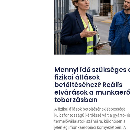
Mennyi idő szükséges 
fizikai állások
betöltéséhez? Reális
elvárások a munkaer
toborzásban
A fizikai állások betöltésének sebessége
kulcsfontosságú kérdéssé vált a gyártó- é
termelővállalatok számára, különösen a
jelenlegi munkaerőpiaci környezetben. A