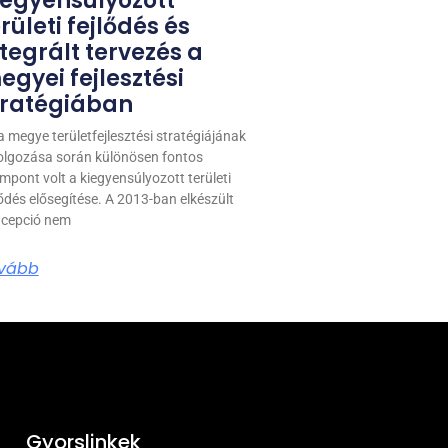
iegyensúlyozott
rületi fejlődés és
ntegrált tervezés a
egyei fejlesztési
tratégiában
a megye területfejlesztési stratégiájának
olgozása során különösen fontos
mpont volt a kiegyensúlyozott területi
lődés elősegítése. A 2013-ban elkészült
cepció nem
vább
Gyorslinkek