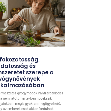
 fokozatosság,
udatosság és
nszeretet szerepe a
yógynövények
lkalmazásában
ermészetes gyógymódok iránti érdeklődés
a nem látott mértékben növekszik
jainkban, mégis gyakran megfigyelhető,
y az emberek csak akkor fordulnak