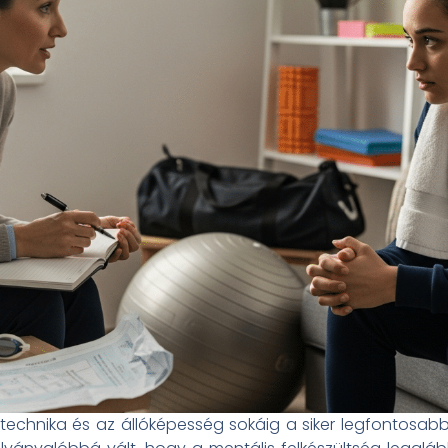
a technika és az állóképesség sokáig a siker legfontosabb p