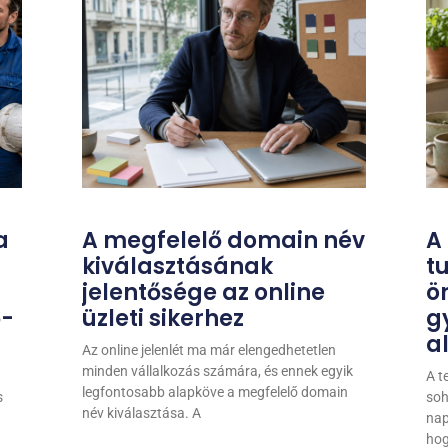
a
A megfelelő domain név
A
kiválasztásának
t
jelentősége az online
ö
ő-
üzleti sikerhez
g
a
Az online jelenlét ma már elengedhetetlen
minden vállalkozás számára, és ennek egyik
A t
legfontosabb alapköve a megfelelő domain
s
soh
név kiválasztása. A
nap
hog