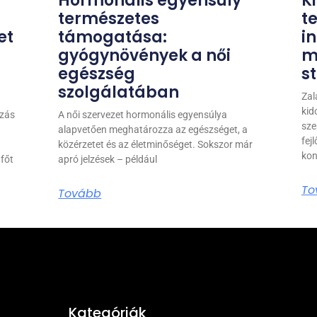
Hormonális egyensúly
K
természetes
te
et
támogatása:
i
gyógynövények a női
m
egészség
s
szolgálatában
Zal
kid
ozás
A női szervezet hormonális egyensúlya
sze
alapvetően meghatározza az egészséget, a
fej
közérzetet és az életminőséget. Sokszor már
kon
főt
apró jelzések – például
To
Tovább
Kategóriák