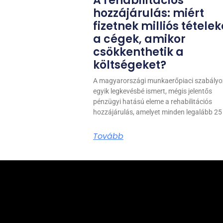
A rehabilitációs
hozzájárulás: miért
fizetnek milliós tételek
a cégek, amikor
csökkenthetik a
költségeket?
A magyarországi munkaerőpiaci szabály
egyik legkevésbé ismert, mégis jelentős
pénzügyi hatású eleme a rehabilitációs
hozzájárulás, amelyet minden legalább 25 
Tovább