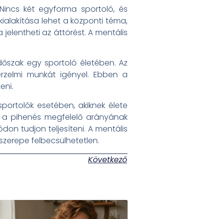
Nincs két egyforma sportoló, és
kialakítása lehet a központi téma,
elentheti az áttörést. A mentális
időszak egy sportoló életében. Az
érzelmi munkát igényel. Ebben a
eni.
portolók esetében, akiknek élete
és a pihenés megfelelő arányának
on tudjon teljesíteni. A mentális
zerepe felbecsülhetetlen.
Következő