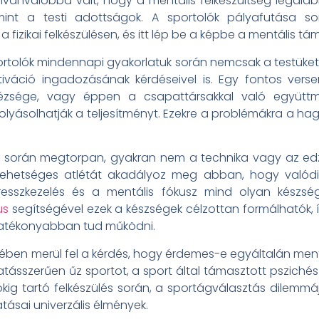
lvánvalóbbá vált, hogy a mentális felkészültség legal
 mint a testi adottságok. A sportolók pályafutása so
a fizikai felkészülésen, és itt lép be a képbe a mentális t
rtolók mindennapi gyakorlatuk során nemcsak a testüket
áció ingadozásának kérdéseivel is. Egy fontos versen
ézsége, vagy éppen a csapattársakkal való együttmű
folyásolhatják a teljesítményt. Ezekre a problémákra a
a során megtorpan, gyakran nem a technika vagy az edze
ehetséges atlétát akadályoz meg abban, hogy valódi ké
resszkezelés és a mentális fókusz mind olyan készség
us
segítségével ezek a készségek célzottan formálhatók, 
 hatékonyabban tud működni.
ben merül fel a kérdés, hogy érdemes-e egyáltalán mentáli
tásszerűen űz sportot, a sport által támasztott pszichés
ig tartó felkészülés során, a sportágválasztás dilemmá
tásai univerzális élmények.