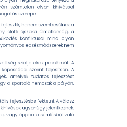
ább olyan meghatározó tényező a
rán számtalan olyan kihívással
ámogatás szerepe.
 fejlesztik, hanem szembesülnek a
y előtti éjszaka álmatlanság, a
ködés konfliktusai mind olyan
 hagyományos edzésmódszerek nem
ttség szintje okoz problémát. A
pességei szerint teljesítsen. A
ek, amelyek tudatos fejlesztést
így a sportoló nemcsak a pályán,
s fejlesztésbe fektetni. A válasz
 kihívások ugyanúgy jelentkeznek.
ja, vagy éppen a sérülésből való