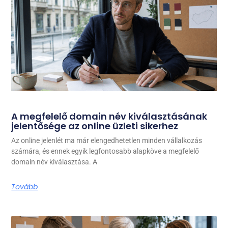
A megfelelő domain név kiválasztásának
jelentősége az online üzleti sikerhez
Az online jelenlét ma már elengedhetetlen minden vállalkozás
számára, és ennek egyik legfontosabb alapköve a megfelelő
domain név kiválasztása. A
Tovább