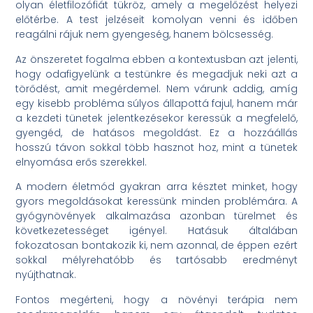
olyan életfilozófiát tükröz, amely a megelőzést helyezi
előtérbe. A test jelzéseit komolyan venni és időben
reagálni rájuk nem gyengeség, hanem bölcsesség.
Az önszeretet fogalma ebben a kontextusban azt jelenti,
hogy odafigyelünk a testünkre és megadjuk neki azt a
törődést, amit megérdemel. Nem várunk addig, amíg
egy kisebb probléma súlyos állapottá fajul, hanem már
a kezdeti tünetek jelentkezésekor keressük a megfelelő,
gyengéd, de hatásos megoldást. Ez a hozzáállás
hosszú távon sokkal több hasznot hoz, mint a tünetek
elnyomása erős szerekkel.
A modern életmód gyakran arra késztet minket, hogy
gyors megoldásokat keressünk minden problémára. A
gyógynövények alkalmazása azonban türelmet és
következetességet igényel. Hatásuk általában
fokozatosan bontakozik ki, nem azonnal, de éppen ezért
sokkal mélyrehatóbb és tartósabb eredményt
nyújthatnak.
Fontos megérteni, hogy a növényi terápia nem