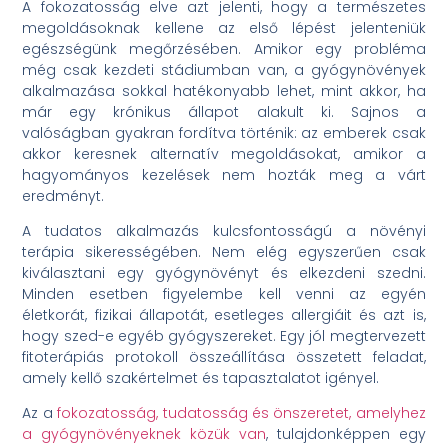
A fokozatosság elve azt jelenti, hogy a természetes
megoldásoknak kellene az első lépést jelenteniük
egészségünk megőrzésében. Amikor egy probléma
még csak kezdeti stádiumban van, a gyógynövények
alkalmazása sokkal hatékonyabb lehet, mint akkor, ha
már egy krónikus állapot alakult ki. Sajnos a
valóságban gyakran fordítva történik: az emberek csak
akkor keresnek alternatív megoldásokat, amikor a
hagyományos kezelések nem hozták meg a várt
eredményt.
A tudatos alkalmazás kulcsfontosságú a növényi
terápia sikerességében. Nem elég egyszerűen csak
kiválasztani egy gyógynövényt és elkezdeni szedni.
Minden esetben figyelembe kell venni az egyén
életkorát, fizikai állapotát, esetleges allergiáit és azt is,
hogy szed-e egyéb gyógyszereket. Egy jól megtervezett
fitoterápiás protokoll összeállítása összetett feladat,
amely kellő szakértelmet és tapasztalatot igényel.
Az a
fokozatosság, tudatosság és önszeretet, amelyhez
a gyógynövényeknek közük van
, tulajdonképpen egy