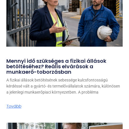
Mennyi idő szükséges a fizikai állások
betöltéséhez? Reális elvárások a
munkaerő-toborzásban
A fizikai állások betöltésének sebessége kulcsfontosságú
kérdéssé vált a gyártó- és termelővállalatok számára, különösen
a jelenlegi munkaerőpiaci környezetben. A probléma
Tovább