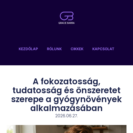
KEZDŐLAP
RÓLUNK
CIKKEK
KAPCSOLAT
A fokozatosság,
tudatosság és önszeretet
szerepe a gyógynövények
alkalmazásában
2026.06.27.