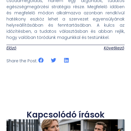
csodamegoldás, hanem egy átgondolt, tudatos
egészségmegőrzési stratégia része. Megfelelő időben
és megfelelő módon alkalmazva azonban rendkívül
hatékony eszköz lehet a szervezet egyensúlyának
helyreállításában és fenntartásában. A kulcs az
időzítésben, a tudatos választásban és abban rejlik,
hogy valóban törődünk magunkkal és testünkkel.
Előző
Következő
Share the Post:
Kapcsolódó írások