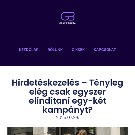
KEZDŐLAP
RÓLUNK
CIKKEK
KAPCSOLAT
Hirdetéskezelés – Tényleg
elég csak egyszer
elindítani egy-két
kampányt?
2025.07.29.