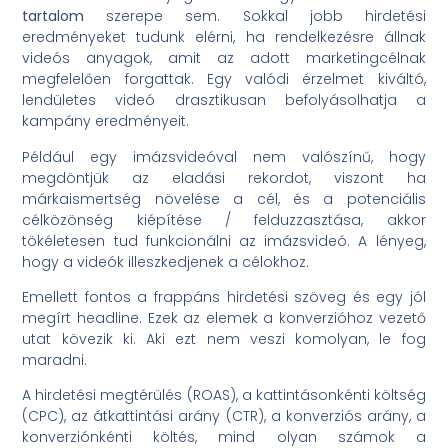
tartalom
szerepe sem. Sokkal jobb hirdetési
eredményeket tudunk elérni, ha rendelkezésre állnak
videós anyagok, amit az adott marketingcélnak
megfelelően forgattak. Egy valódi érzelmet kiváltó,
lendületes videó drasztikusan befolyásolhatja a
kampány eredményeit.
Például egy imázsvideóval nem valószínű, hogy
megdöntjük az eladási rekordot, viszont ha
márkaismertség növelése a cél, és a potenciális
célközönség kiépítése / felduzzasztása, akkor
tökéletesen tud funkcionálni az imázsvideó. A lényeg,
hogy a videók illeszkedjenek a célokhoz.
Emellett fontos a frappáns hirdetési szöveg és egy jól
megírt headline. Ezek az elemek a konverzióhoz vezető
utat kövezik ki. Aki ezt nem veszi komolyan, le fog
maradni.
A hirdetési megtérülés (ROAS), a kattintásonkénti költség
(CPC), az átkattintási arány (CTR), a konverziós arány, a
konverziónkénti költés, mind olyan számok a