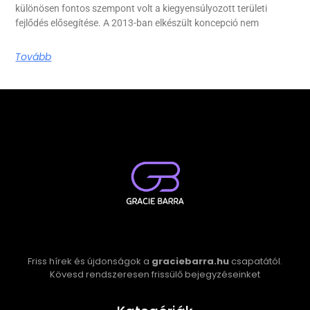
különösen fontos szempont volt a kiegyensúlyozott területi
fejlődés elősegítése. A 2013-ban elkészült koncepció nem
Tovább
Friss hírek és újdonságok a
graciebarra.hu
csapatától.
Kövesd rendszeresen frissülő bejegyzéseinket