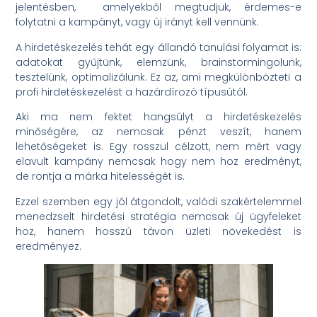
jelentésben, amelyekből megtudjuk, érdemes-e
folytatni a kampányt, vagy új irányt kell vennünk.
A hirdetéskezelés tehát egy állandó tanulási folyamat is:
adatokat gyűjtünk, elemzünk, brainstormingolunk,
tesztelünk, optimalizálunk. Ez az, ami megkülönbözteti a
profi hirdetéskezelést a hazárdírozó típusútól.
Aki ma nem fektet hangsúlyt a hirdetéskezelés
minőségére, az nemcsak pénzt veszít, hanem
lehetőségeket is. Egy rosszul célzott, nem mért vagy
elavult kampány nemcsak hogy nem hoz eredményt,
de rontja a márka hitelességét is.
Ezzel szemben egy jól átgondolt, valódi szakértelemmel
menedzselt hirdetési stratégia nemcsak új ügyfeleket
hoz, hanem hosszú távon üzleti növekedést is
eredményez.