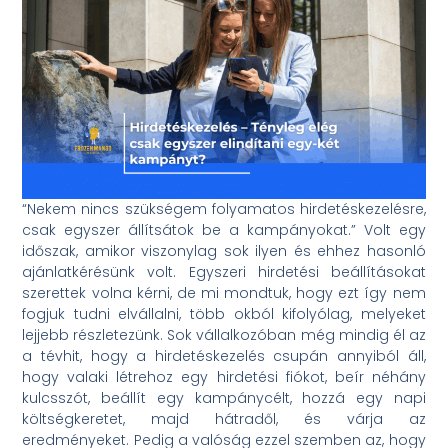
“Nekem nincs szükségem folyamatos hirdetéskezelésre,
csak egyszer állítsátok be a kampányokat.” Volt egy
időszak, amikor viszonylag sok ilyen és ehhez hasonló
ajánlatkérésünk volt. Egyszeri hirdetési beállításokat
szerettek volna kérni, de mi mondtuk, hogy ezt így nem
fogjuk tudni elvállalni, több okból kifolyólag, melyeket
lejjebb részletezünk. Sok vállalkozóban még mindig él az
a tévhit, hogy a hirdetéskezelés csupán annyiból áll,
hogy valaki létrehoz egy hirdetési fiókot, beír néhány
kulcsszót, beállít egy kampánycélt, hozzá egy napi
költségkeretet, majd hátradől, és várja az
eredményeket. Pedig a valóság ezzel szemben az, hogy