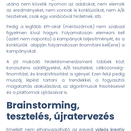
utána nem követik nyomon az adatokat, nem elemzik
az eredményeket, nem vonnak le konklúziókat, nem A/B
tesztelnek, csak egy variációval hirdetnek, stb.
Pedig a legfőbb KPI-okat (mérőszámok) nem szabad
figyelmen kívül hagyni. Folyamatosan elemezni kell
(azért nem naponta) a kampányok teljesítményét, és a
konklúziók alapján folyamatosan finomítani kell(ene) a
kampányokat.
A jól működő hirdetésmenedzsment többek közt
konzisztens adatfigyelést, A/B tesztelést, célközönség-
finomítást, és kreatívfrissítést is igényel. Ezen felül pedig
muszáj lépést tartani a trendekkel, a fogyasztói
magatartás alakulásával, az algoritmusok frissítéseivel
és a platformok újításaival is.
Brainstorming,
tesztelés, újratervezés
Emellett nem elhanyagolható az egyedi
videós kreatív