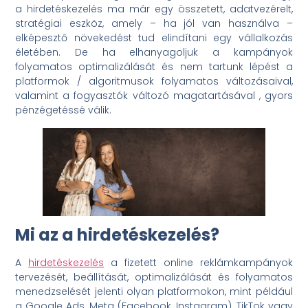
a hirdetéskezelés ma már egy összetett, adatvezérelt,
stratégiai eszköz, amely – ha jól van használva –
elképesztő növekedést tud elindítani egy vállalkozás
életében. De ha elhanyagoljuk a kampányok
folyamatos optimalizálását és nem tartunk lépést a
platformok / algoritmusok folyamatos változásaival,
valamint a fogyasztók változó magatartásával , gyors
pénzégetéssé válik.
Mi az a hirdetéskezelés?
A
hirdetéskezelés
a fizetett online reklámkampányok
tervezését, beállítását, optimalizálását és folyamatos
menedzselését jelenti olyan platformokon, mint például
a Google Ads, Meta (Facebook, Instagram), TikTok vagy