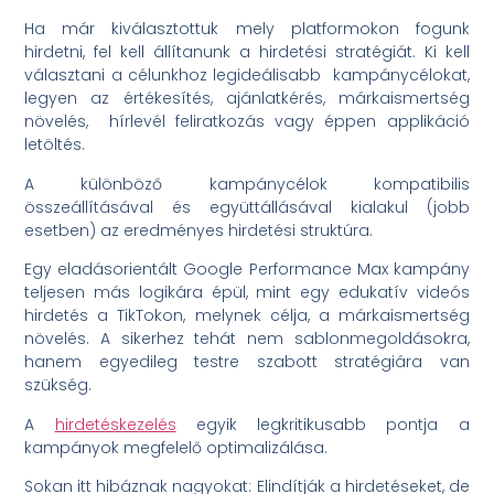
Ha már kiválasztottuk mely platformokon fogunk
hirdetni, fel kell állítanunk a hirdetési stratégiát. Ki kell
választani a célunkhoz legideálisabb kampánycélokat,
legyen az értékesítés, ajánlatkérés, márkaismertség
növelés, hírlevél feliratkozás vagy éppen applikáció
letöltés.
A különböző kampánycélok kompatibilis
összeállításával és együttállásával kialakul (jobb
esetben) az eredményes hirdetési struktúra.
Egy eladásorientált Google Performance Max kampány
teljesen más logikára épül, mint egy edukatív videós
hirdetés a TikTokon, melynek célja, a márkaismertség
növelés. A sikerhez tehát nem sablonmegoldásokra,
hanem egyedileg testre szabott stratégiára van
szükség.
A
hirdetéskezelés
egyik legkritikusabb pontja a
kampányok megfelelő optimalizálása.
Sokan itt hibáznak nagyokat: Elindítják a hirdetéseket, de