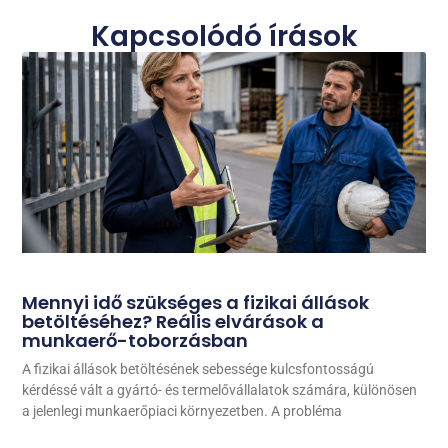
Kapcsolódó írások
Mennyi idő szükséges a fizikai állások
betöltéséhez? Reális elvárások a
munkaerő-toborzásban
A fizikai állások betöltésének sebessége kulcsfontosságú
kérdéssé vált a gyártó- és termelővállalatok számára, különösen
a jelenlegi munkaerőpiaci környezetben. A probléma