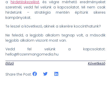
a
hirdetéskezelést,
és végre mérhető eredményeket
szeretnél, vedd fel velünk a kapcsolatot. Mi nem csak
hirdetünk – stratégia mentén építünk sikeres
kampányokat.
Te leszel a következő, akinek a sikerére koccinthatunk?
Ne feledd, a legjobb alkalom tegnap volt, a második
legjobb alkalom viszont most van.
Vedd fel velünk a kapcsolatot:
hello@frozenmangomedia.hu
Előző
Következő
Share the Post: