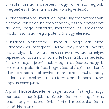
LinkedIn, annak érdekében, hogy a lehető legjobb
megtérülést érjük el a hirdetési költségvetésből.
A hirdetéskezelés mára az egyik legmeghatározóbb
elemévé vált az online marketingnek, hiszen lehetőséget
ad arra, hogy célzottan, mérhetően és skálázható
módon szólítsuk meg a potenciális ügyfeleinket.
A hirdetési platformok – mint a Google Ads, Meta
(Facebook és Instagram), TikTok, vagy akár a LinkedIn,
mára olyan kifinomult rendszerekké váltak, amelyek
képesek pontosan profilozni a felhasználók viselkedését,
és az alapján jelenítenek meg hirdetéseket, hogy ki
mikor a legvalószínűbb, hogy vásárol / ajánlatot kér. A
siker azonban többnyire nem azon múlik, hogy
hirdetünk-e ezeken a platformokon, hanem azon,
hogyan csináljuk ezt.
A
profi hirdetéskezelés
lényege abban (is) rejlik, hogy
pontosan megértjük az üzleti-, és marketingcélokat,
tehát, hogy mit szeretnénk elérni a hirdetésekkel, és mi
célból hirdetünk.