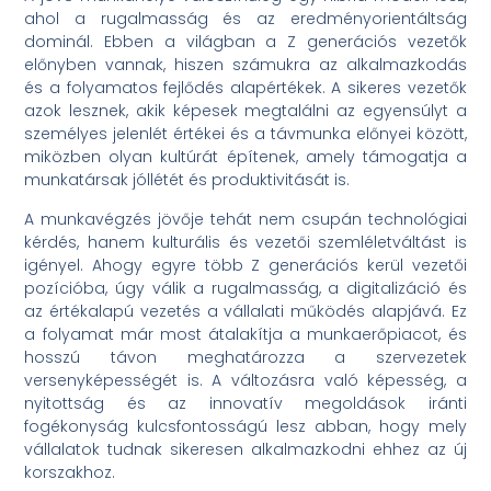
ahol a rugalmasság és az eredményorientáltság
dominál. Ebben a világban a Z generációs vezetők
előnyben vannak, hiszen számukra az alkalmazkodás
és a folyamatos fejlődés alapértékek. A sikeres vezetők
azok lesznek, akik képesek megtalálni az egyensúlyt a
személyes jelenlét értékei és a távmunka előnyei között,
miközben olyan kultúrát építenek, amely támogatja a
munkatársak jóllétét és produktivitását is.
A munkavégzés jövője tehát nem csupán technológiai
kérdés, hanem kulturális és vezetői szemléletváltást is
igényel. Ahogy egyre több Z generációs kerül vezetői
pozícióba, úgy válik a rugalmasság, a digitalizáció és
az értékalapú vezetés a vállalati működés alapjává. Ez
a folyamat már most átalakítja a munkaerőpiacot, és
hosszú távon meghatározza a szervezetek
versenyképességét is. A változásra való képesség, a
nyitottság és az innovatív megoldások iránti
fogékonyság kulcsfontosságú lesz abban, hogy mely
vállalatok tudnak sikeresen alkalmazkodni ehhez az új
korszakhoz.