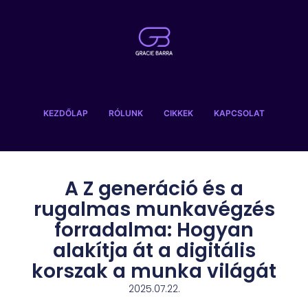
KEZDŐLAP
RÓLUNK
CIKKEK
KAPCSOLAT
A Z generáció és a
rugalmas munkavégzés
forradalma: Hogyan
alakítja át a digitális
korszak a munka világát
2025.07.22.