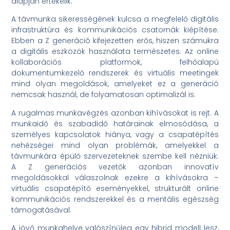
alapján értékelik.
A távmunka sikerességének kulcsa a megfelelő digitális
infrastruktúra és kommunikációs csatornák kiépítése.
Ebben a Z generáció kifejezetten erős, hiszen számukra
a digitális eszközök használata természetes. Az online
kollaborációs platformok, felhőalapú
dokumentumkezelő rendszerek és virtuális meetingek
mind olyan megoldások, amelyeket ez a generáció
nemcsak használ, de folyamatosan optimalizál is.
A rugalmas munkavégzés azonban kihívásokat is rejt. A
munkaidő és szabadidő határainak elmosódása, a
személyes kapcsolatok hiánya, vagy a csapatépítés
nehézségei mind olyan problémák, amelyekkel a
távmunkára épülő szervezeteknek szembe kell nézniük.
A Z generációs vezetők azonban innovatív
megoldásokkal válaszolnak ezekre a kihívásokra –
virtuális csapatépítő eseményekkel, strukturált online
kommunikációs rendszerekkel és a mentális egészség
támogatásával.
A jövő munkahelye valószínűleg egy hibrid modell lesz,