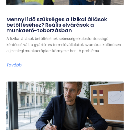
Mennyi idő szükséges a fizikai állások
betöltéséhez? Reális elvárások a
munkaerő-toborzásban
A fizikai állások betöltésének sebessége kulcsfontosságú
kérdéssé vált a gyártó- és termelővállalatok számára, különösen
a jelenlegi munkaerőpiaci környezetben. A probléma
Tovább