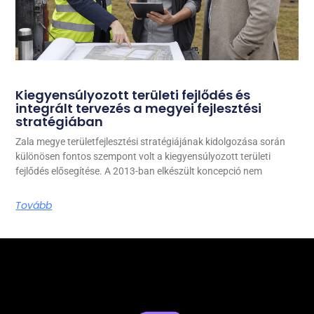
Kiegyensúlyozott területi fejlődés és
integrált tervezés a megyei fejlesztési
stratégiában
Zala megye területfejlesztési stratégiájának kidolgozása során
különösen fontos szempont volt a kiegyensúlyozott területi
fejlődés elősegítése. A 2013-ban elkészült koncepció nem
Tovább