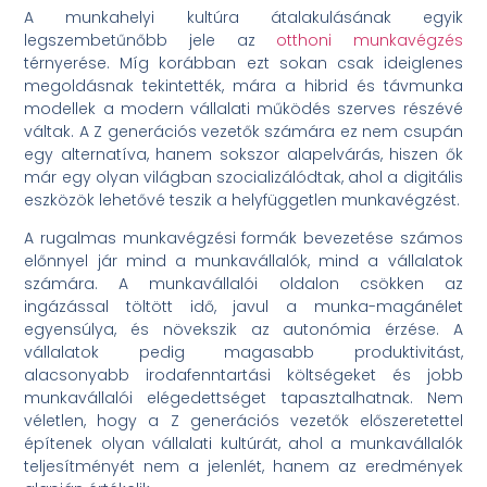
A munkahelyi kultúra átalakulásának egyik
legszembetűnőbb jele az
otthoni munkavégzés
térnyerése. Míg korábban ezt sokan csak ideiglenes
megoldásnak tekintették, mára a hibrid és távmunka
modellek a modern vállalati működés szerves részévé
váltak. A Z generációs vezetők számára ez nem csupán
egy alternatíva, hanem sokszor alapelvárás, hiszen ők
már egy olyan világban szocializálódtak, ahol a digitális
eszközök lehetővé teszik a helyfüggetlen munkavégzést.
A rugalmas munkavégzési formák bevezetése számos
előnnyel jár mind a munkavállalók, mind a vállalatok
számára. A munkavállalói oldalon csökken az
ingázással töltött idő, javul a munka-magánélet
egyensúlya, és növekszik az autonómia érzése. A
vállalatok pedig magasabb produktivitást,
alacsonyabb irodafenntartási költségeket és jobb
munkavállalói elégedettséget tapasztalhatnak. Nem
véletlen, hogy a Z generációs vezetők előszeretettel
építenek olyan vállalati kultúrát, ahol a munkavállalók
teljesítményét nem a jelenlét, hanem az eredmények