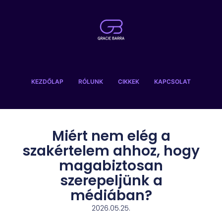
KEZDŐLAP
RÓLUNK
CIKKEK
KAPCSOLAT
Miért nem elég a
szakértelem ahhoz, hogy
magabiztosan
szerepeljünk a
médiában?
2026.05.25.