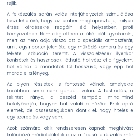
rejlik.
A felkészülés során valós interjúhelyzetek szimulálása
teszi lehetővé, hogy az ember megtapasztalja, milyen
érzés kérdésekre reagálni élő helyzetben, profi
környezetben. Nem elég otthon a tükör előtt gyakorolni,
mert az nem adja vissza azt a speciális atmoszférát,
amit egy riporter jelenléte, egy működő kamera és egy
felvételi szituáció teremt. A visszajelzések ilyenkor
konkrétak és hasznosak: látható, hol vész el a figyelem,
hol válnak a mondatok túl hosszúvá, vagy épp hol
marad el a lényeg.
Az olyan részletek is fontossá válnak, amelyekre
korábban senki nem gondolt volna. A testtartás, a
tekintet iránya, a beszéd tempója mind-mind
befolyásolják, hogyan hat valaki a nézőre. Ezek apró
elemek, de összességükben döntik el, hogy hiteles-e
egy szereplés, vagy sem.
Azok számára, akik rendszeresen kapnak meghívást
különböző médiafelületekre, ez a típusú felkészülés már