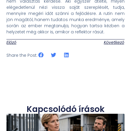
nem választás kérdése. Aki egyszer átélte, milyen
elégedetlenül nézi vissza saját szereplését, tudja,
mennyire megéri időt szánni a fejlődésre. A rutin nem
jön magától, hanem tudatos munka eredménye, amely
során az ember megtanulja, hogyan tartsa kézben a
helyzetet még akkor is, amikor a reflektor rásüt.
Előző
Következő
Share the Post:
Kapcsolódó írások