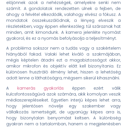
előjönnek azok a nehézségek, amelyekre senki nem
számít. A gondolatok rendezetten ülnek a fejben, de
ahogy a felvétel elkezdődik, valahogy elvész a fókusz. A
mondatok összekuszálódnak, a lényeg elveszik a
részletekben, vagy éppen ellenkezőleg: túl száraznak hat
minden, amit kimondunk. A kamera jelenléte nyomást
gyakorol, és ez a nyomás befolyásolja a teljesítményt.
A probléma sokszor nem a tudás vagy a szakértelem
hiányából fakad. Valaki lehet kiváló a szakmájában,
mégis képtelen átadni ezt a magabiztosságot akkor,
amikor mikrofon és objektív előtt kell bizonyítania. Ez
különösen frusztráló élmény lehet, hiszen a lehetőség
adott lenne a láthatóságra, mégsem sikerül kihasználni.
A
kamerás gyakorlás
éppen ezért válik
kulcsfontosságúvá azok számára, akik komolyan veszik
médiaszerepléseiket. Egyetlen interjú képes lehet arra,
hogy jelentősen növelje egy szakember vagy
vállalkozás ismertségét, de ugyanúgy képes arra is,
hogy bizonytalan benyomást keltsen. A különbség
gyakran nem a tartalomban, hanem a megjelenésben