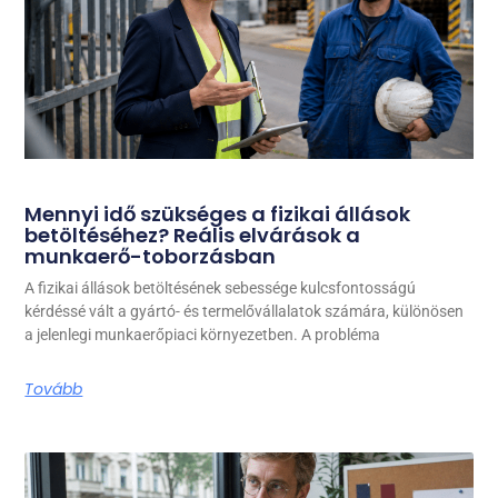
Mennyi idő szükséges a fizikai állások
betöltéséhez? Reális elvárások a
munkaerő-toborzásban
A fizikai állások betöltésének sebessége kulcsfontosságú
kérdéssé vált a gyártó- és termelővállalatok számára, különösen
a jelenlegi munkaerőpiaci környezetben. A probléma
Tovább