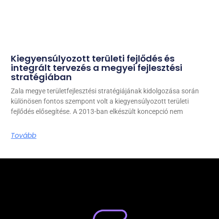
Kiegyensúlyozott területi fejlődés és
integrált tervezés a megyei fejlesztési
stratégiában
Zala megye területfejlesztési stratégiájának kidolgozása során
különösen fontos szempont volt a kiegyensúlyozott területi
fejlődés elősegítése. A 2013-ban elkészült koncepció nem
Tovább