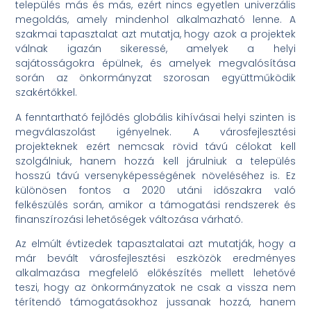
település más és más, ezért nincs egyetlen univerzális
megoldás, amely mindenhol alkalmazható lenne. A
szakmai tapasztalat azt mutatja, hogy azok a projektek
válnak igazán sikeressé, amelyek a helyi
sajátosságokra épülnek, és amelyek megvalósítása
során az önkormányzat szorosan együttműködik
szakértőkkel.
A fenntartható fejlődés globális kihívásai helyi szinten is
megválaszolást igényelnek. A városfejlesztési
projekteknek ezért nemcsak rövid távú célokat kell
szolgálniuk, hanem hozzá kell járulniuk a település
hosszú távú versenyképességének növeléséhez is. Ez
különösen fontos a 2020 utáni időszakra való
felkészülés során, amikor a támogatási rendszerek és
finanszírozási lehetőségek változása várható.
Az elmúlt évtizedek tapasztalatai azt mutatják, hogy a
már bevált városfejlesztési eszközök eredményes
alkalmazása megfelelő előkészítés mellett lehetővé
teszi, hogy az önkormányzatok ne csak a vissza nem
térítendő támogatásokhoz jussanak hozzá, hanem