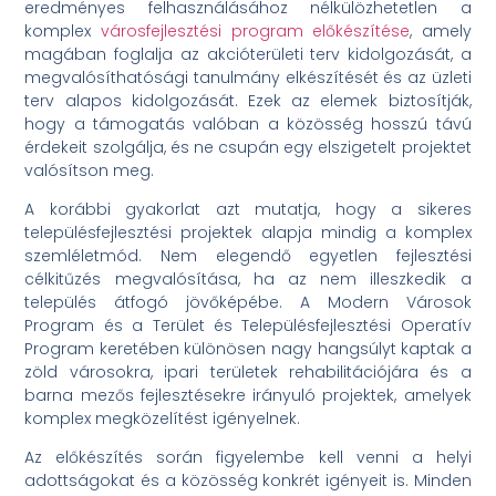
eredményes felhasználásához nélkülözhetetlen a
komplex
városfejlesztési program előkészítése
, amely
magában foglalja az akcióterületi terv kidolgozását, a
megvalósíthatósági tanulmány elkészítését és az üzleti
terv alapos kidolgozását. Ezek az elemek biztosítják,
hogy a támogatás valóban a közösség hosszú távú
érdekeit szolgálja, és ne csupán egy elszigetelt projektet
valósítson meg.
A korábbi gyakorlat azt mutatja, hogy a sikeres
településfejlesztési projektek alapja mindig a komplex
szemléletmód. Nem elegendő egyetlen fejlesztési
célkitűzés megvalósítása, ha az nem illeszkedik a
település átfogó jövőképébe. A Modern Városok
Program és a Terület és Településfejlesztési Operatív
Program keretében különösen nagy hangsúlyt kaptak a
zöld városokra, ipari területek rehabilitációjára és a
barna mezős fejlesztésekre irányuló projektek, amelyek
komplex megközelítést igényelnek.
Az előkészítés során figyelembe kell venni a helyi
adottságokat és a közösség konkrét igényeit is. Minden