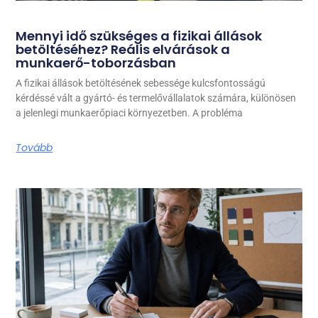
Mennyi idő szükséges a fizikai állások
betöltéséhez? Reális elvárások a
munkaerő-toborzásban
A fizikai állások betöltésének sebessége kulcsfontosságú
kérdéssé vált a gyártó- és termelővállalatok számára, különösen
a jelenlegi munkaerőpiaci környezetben. A probléma
Tovább