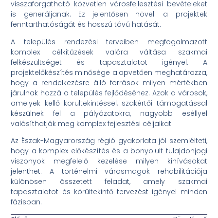
visszaforgatható közvetlen városfejlesztési bevételeket
is generáljanak. Ez jelentősen növeli a projektek
fenntarthatóságát és hosszú távú hatását.
A település rendezési terveiben megfogalmazott
komplex célkitűzések valóra váltása szakmai
felkészültséget és tapasztalatot igényel. A
projektelőkészítés minősége alapvetően meghatározza,
hogy a rendelkezésre álló források milyen mértékben
járulnak hozzá a település fejlődéséhez. Azok a városok,
amelyek kellő körültekintéssel, szakértői támogatással
készülnek fel a pályázatokra, nagyobb eséllyel
valósíthatják meg komplex fejlesztési céljaikat.
Az Észak-Magyarország régió gyakorlata jól szemlélteti,
hogy a komplex előkészítés és a bonyolult tulajdonjogi
viszonyok megfelelő kezelése milyen kihívásokat
jelenthet. A történelmi városmagok rehabilitációja
különösen összetett feladat, amely szakmai
tapasztalatot és körültekintő tervezést igényel minden
fázisban.