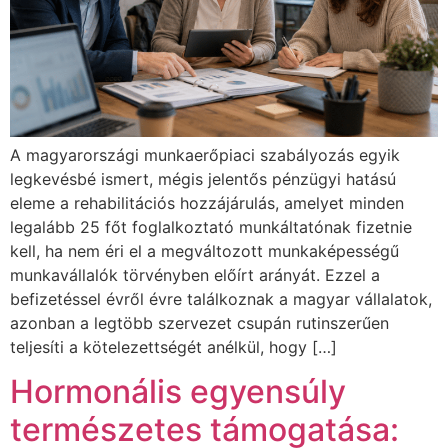
A magyarországi munkaerőpiaci szabályozás egyik
legkevésbé ismert, mégis jelentős pénzügyi hatású
eleme a rehabilitációs hozzájárulás, amelyet minden
legalább 25 főt foglalkoztató munkáltatónak fizetnie
kell, ha nem éri el a megváltozott munkaképességű
munkavállalók törvényben előírt arányát. Ezzel a
befizetéssel évről évre találkoznak a magyar vállalatok,
azonban a legtöbb szervezet csupán rutinszerűen
teljesíti a kötelezettségét anélkül, hogy […]
Hormonális egyensúly
természetes támogatása: