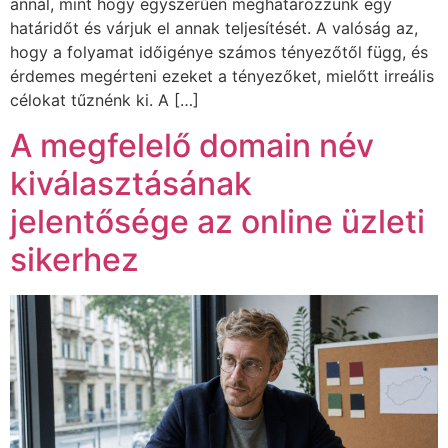
annál, mint hogy egyszerűen meghatározzunk egy
határidőt és várjuk el annak teljesítését. A valóság az,
hogy a folyamat időigénye számos tényezőtől függ, és
érdemes megérteni ezeket a tényezőket, mielőtt irreális
célokat tűznénk ki. A […]
A megfelelő domain név
kiválasztásának
jelentősége az online üzleti
sikerhez