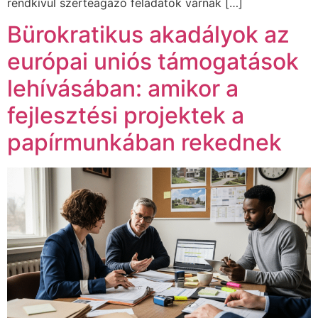
rendkívül szerteágazó feladatok várnak […]
Bürokratikus akadályok az
európai uniós támogatások
lehívásában: amikor a
fejlesztési projektek a
papírmunkában rekednek