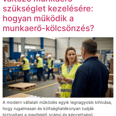
szükséglet kezelésére:
hogyan működik a
munkaerő-kölcsönzés?
A modern vállalati működés egyik legnagyobb kihívása,
hogy rugalmasan és költséghatékonyan tudják
biztosítani a megfelelő számú és képzettségű