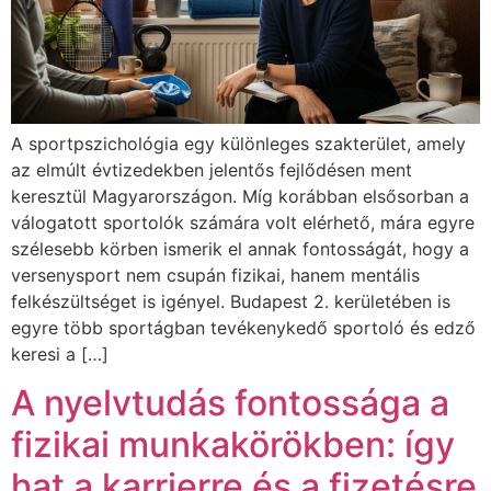
A sportpszichológia egy különleges szakterület, amely
az elmúlt évtizedekben jelentős fejlődésen ment
keresztül Magyarországon. Míg korábban elsősorban a
válogatott sportolók számára volt elérhető, mára egyre
szélesebb körben ismerik el annak fontosságát, hogy a
versenysport nem csupán fizikai, hanem mentális
felkészültséget is igényel. Budapest 2. kerületében is
egyre több sportágban tevékenykedő sportoló és edző
keresi a […]
A nyelvtudás fontossága a
fizikai munkakörökben: így
hat a karrierre és a fizetésre