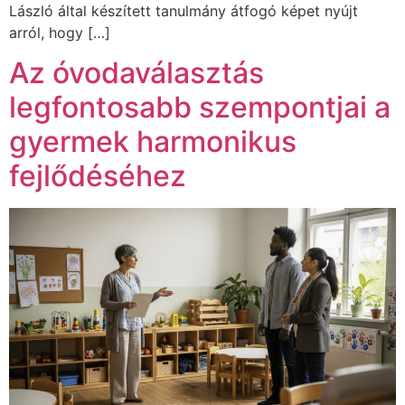
László által készített tanulmány átfogó képet nyújt
arról, hogy […]
Az óvodaválasztás
legfontosabb szempontjai a
gyermek harmonikus
fejlődéséhez