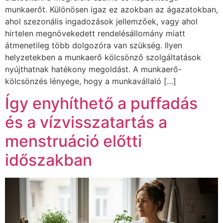
munkaerőt. Különösen igaz ez azokban az ágazatokban,
ahol szezonális ingadozások jellemzőek, vagy ahol
hirtelen megnövekedett rendelésállomány miatt
átmenetileg több dolgozóra van szükség. Ilyen
helyzetekben a munkaerő kölcsönző szolgáltatások
nyújthatnak hatékony megoldást. A munkaerő-
kölcsönzés lényege, hogy a munkavállaló […]
Így enyhíthető a puffadás
és a vízvisszatartás a
menstruáció előtti
időszakban