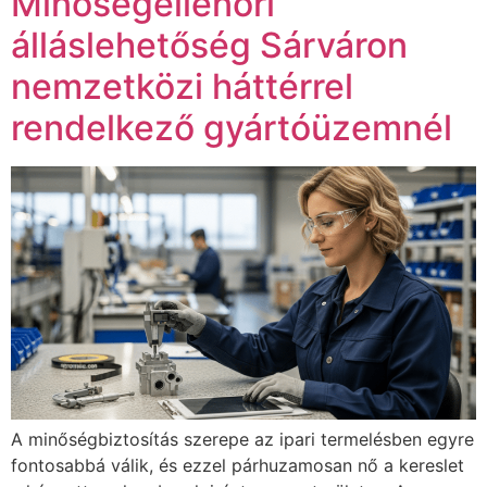
Minőségellenőri
álláslehetőség Sárváron
nemzetközi háttérrel
rendelkező gyártóüzemnél
A minőségbiztosítás szerepe az ipari termelésben egyre
fontosabbá válik, és ezzel párhuzamosan nő a kereslet