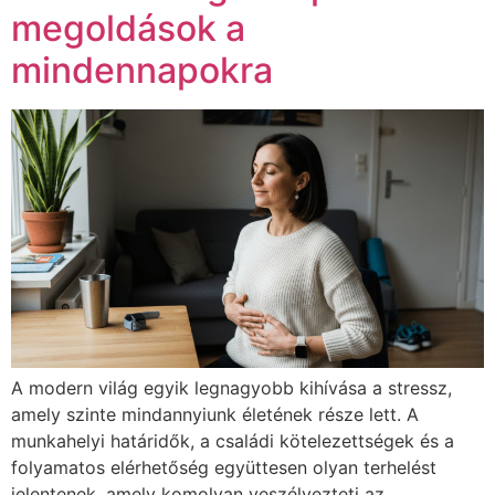
megoldások a
mindennapokra
A modern világ egyik legnagyobb kihívása a stressz,
amely szinte mindannyiunk életének része lett. A
munkahelyi határidők, a családi kötelezettségek és a
folyamatos elérhetőség együttesen olyan terhelést
jelentenek, amely komolyan veszélyezteti az