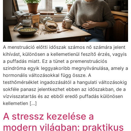
A menstruáció előtti időszak számos nő számára jelent
kihívást, különösen a kellemetlenül feszítő érzés, vagyis
a puffadás miatt. Ez a tünet a premenstruációs
szindróma egyik leggyakoribb megnyilvánulása, amely a
hormonális változásokkal függ össze. A
testhőmérséklet ingadozásától a hangulati változásokig
sokféle panasz jelentkezhet ebben az időszakban, de a
vízvisszatartás és az ebből eredő puffadás különösen
kellemetlen […]
A stressz kezelése a
modern világban: praktikus