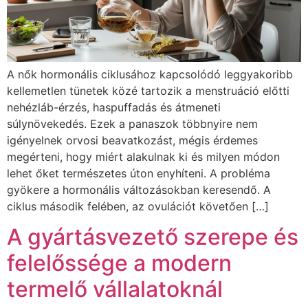
A nők hormonális ciklusához kapcsolódó leggyakoribb
kellemetlen tünetek közé tartozik a menstruáció előtti
nehézláb-érzés, haspuffadás és átmeneti
súlynövekedés. Ezek a panaszok többnyire nem
igényelnek orvosi beavatkozást, mégis érdemes
megérteni, hogy miért alakulnak ki és milyen módon
lehet őket természetes úton enyhíteni. A probléma
gyökere a hormonális változásokban keresendő. A
ciklus második felében, az ovulációt követően […]
A gyártásvezető szerepe és
felelőssége a modern
termelő vállalatoknál