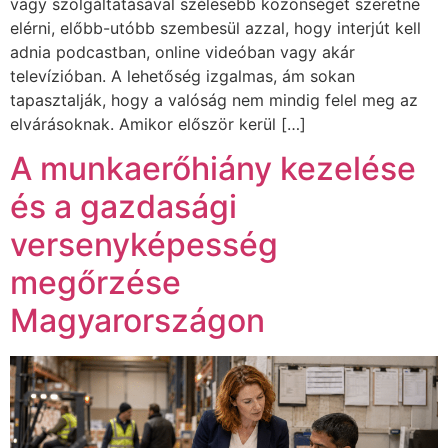
vagy szolgáltatásával szélesebb közönséget szeretne
elérni, előbb-utóbb szembesül azzal, hogy interjút kell
adnia podcastban, online videóban vagy akár
televízióban. A lehetőség izgalmas, ám sokan
tapasztalják, hogy a valóság nem mindig felel meg az
elvárásoknak. Amikor először kerül […]
A munkaerőhiány kezelése
és a gazdasági
versenyképesség
megőrzése
Magyarországon