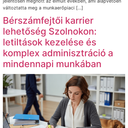
jelentősen megnőtt az elmúlt években, ami alapvetően
változtatta meg a munkaerőpiaci […]
Bérszámfejtői karrier
lehetőség Szolnokon:
letiltások kezelése és
komplex adminisztráció a
mindennapi munkában