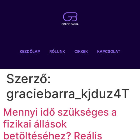
KEZDŐLAP
RÓLUNK
CIKKEK
KAPCSOLAT
Szerző:
graciebarra_kjduz4T
Mennyi idő szükséges a
fizikai állások
betöltéséhez? Reális