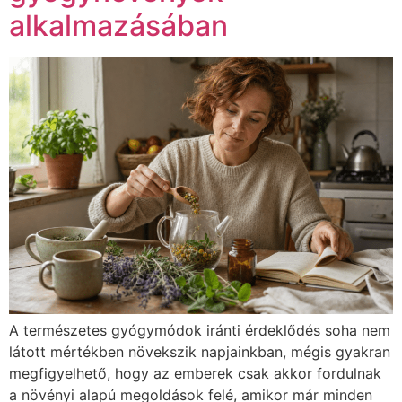
alkalmazásában
A természetes gyógymódok iránti érdeklődés soha nem
látott mértékben növekszik napjainkban, mégis gyakran
megfigyelhető, hogy az emberek csak akkor fordulnak
a növényi alapú megoldások felé, amikor már minden