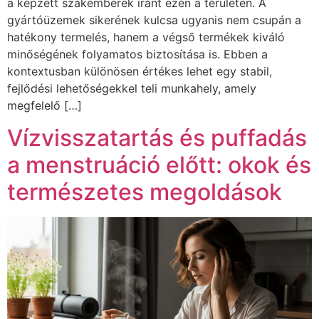
a képzett szakemberek iránt ezen a területen. A
gyártóüzemek sikerének kulcsa ugyanis nem csupán a
hatékony termelés, hanem a végső termékek kiváló
minőségének folyamatos biztosítása is. Ebben a
kontextusban különösen értékes lehet egy stabil,
fejlődési lehetőségekkel teli munkahely, amely
megfelelő […]
Vízvisszatartás és puffadás
a menstruáció előtt: okok és
természetes megoldások