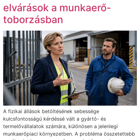
elvárások a munkaerő-
toborzásban
A fizikai állások betöltésének sebessége
kulcsfontosságú kérdéssé vált a gyártó- és
termelővállalatok számára, különösen a jelenlegi
munkaerőpiaci környezetben. A probléma összetettebb