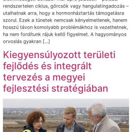
rendszertelen ciklus, görcsök vagy hangulatingadozás –
utalhatnak arra, hogy a hormonháztartás támogatásra
szorul. Ezek a tünetek nemcsak kényelmetlenek, hanem
hosszú távon komolyabb problémákhoz is vezethetnek,
ha nem fordítunk rájuk kellő figyelmet. A hagyományos
orvoslás gyakran […]
Kiegyensúlyozott területi
fejlődés és integrált
tervezés a megyei
fejlesztési stratégiában