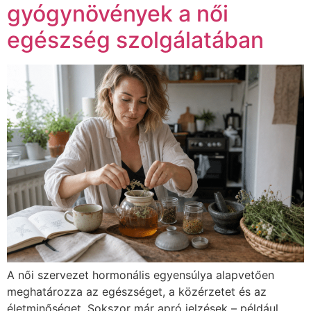
gyógynövények a női
egészség szolgálatában
A női szervezet hormonális egyensúlya alapvetően
meghatározza az egészséget, a közérzetet és az
életminőséget. Sokszor már apró jelzések – például