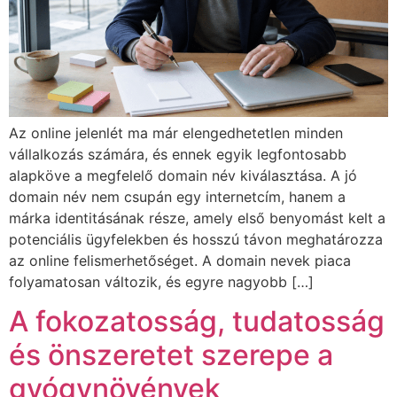
Az online jelenlét ma már elengedhetetlen minden
vállalkozás számára, és ennek egyik legfontosabb
alapköve a megfelelő domain név kiválasztása. A jó
domain név nem csupán egy internetcím, hanem a
márka identitásának része, amely első benyomást kelt a
potenciális ügyfelekben és hosszú távon meghatározza
az online felismerhetőséget. A domain nevek piaca
folyamatosan változik, és egyre nagyobb […]
A fokozatosság, tudatosság
és önszeretet szerepe a
gyógynövények