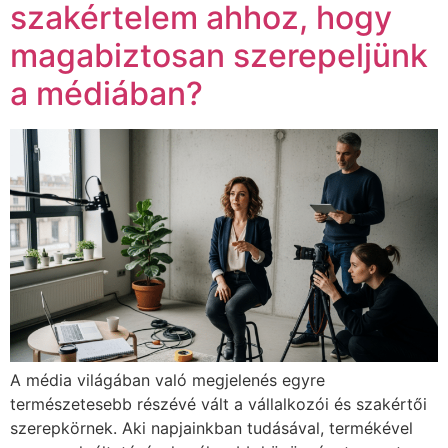
szakértelem ahhoz, hogy
magabiztosan szerepeljünk
a médiában?
A média világában való megjelenés egyre
természetesebb részévé vált a vállalkozói és szakértői
szerepkörnek. Aki napjainkban tudásával, termékével