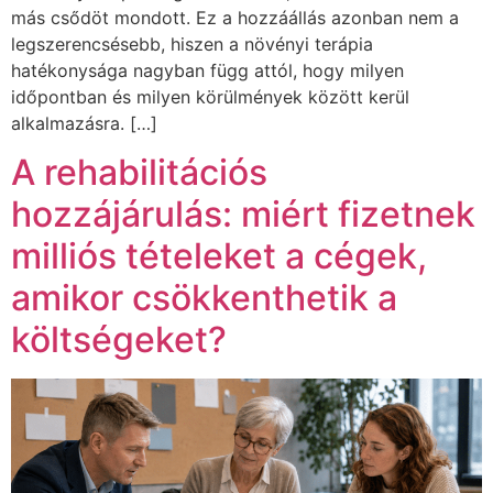
más csődöt mondott. Ez a hozzáállás azonban nem a
legszerencsésebb, hiszen a növényi terápia
hatékonysága nagyban függ attól, hogy milyen
időpontban és milyen körülmények között kerül
alkalmazásra. […]
A rehabilitációs
hozzájárulás: miért fizetnek
milliós tételeket a cégek,
amikor csökkenthetik a
költségeket?