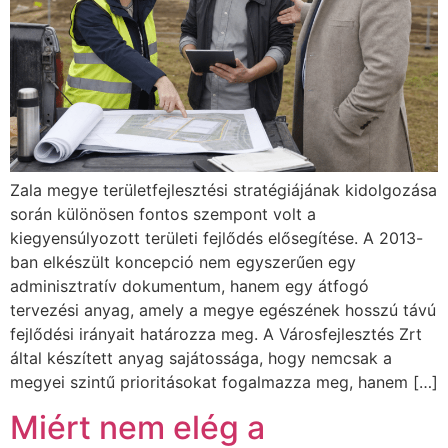
Zala megye területfejlesztési stratégiájának kidolgozása
során különösen fontos szempont volt a
kiegyensúlyozott területi fejlődés elősegítése. A 2013-
ban elkészült koncepció nem egyszerűen egy
adminisztratív dokumentum, hanem egy átfogó
tervezési anyag, amely a megye egészének hosszú távú
fejlődési irányait határozza meg. A Városfejlesztés Zrt
által készített anyag sajátossága, hogy nemcsak a
megyei szintű prioritásokat fogalmazza meg, hanem […]
Miért nem elég a