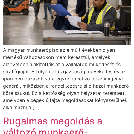
A magyar munkaerőpiac az elmúlt években olyan
mértékű változásokon ment keresztül, amelyek
alapvetően alakították át a vállalatok működését és
stratégiáját. A folyamatos gazdasági növekedés és az
ipari beruházások sora egyre növekvő létszámigényt
generál, miközben a rendelkezésre álló hazai munkaerő
köre szűkül. Ez a kettősség olyan helyzetet teremtett,
amelyben a cégek újfajta megoldásokat kényszerülnek
alkalmazni a […]
Rugalmas megoldás a
változó munkaerő-